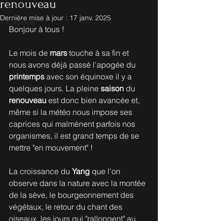
renouveau
Divers
Dernière mise à jour :
17 janv. 2025
Cabinets
Bonjour à tous !
Le mois de 
mars
 touche à sa fin et 
nous avons déjà passé l'apogée du 
printemps
 avec son équinoxe il y a 
quelques jours. La pleine 
saison
 du 
renouveau
 est donc bien avancée et, 
même si la météo nous impose ses 
caprices qui malmènent parfois nos 
organismes, il est grand temps de se 
mettre "en mouvement" ! 
La croissance du 
Yang
 que l'on 
observe dans la nature avec la montée 
de la sève, le bourgeonnement des 
végétaux, le retour du chant des 
oiseaux, les jours qui "rallongent" au 