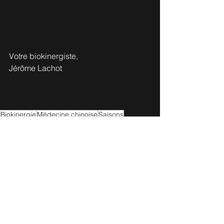
Votre biokinergiste,
Jérôme Lachot
Biokinergie
Médecine chinoise
Saisons
Symptômes
Divers
Voir tout
Posts récents