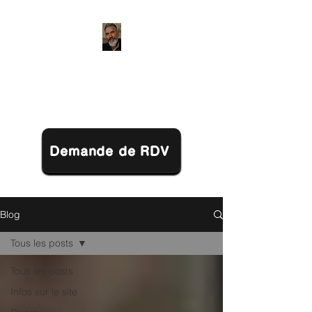
Jérôme LACHOT
Praticien en Biokinergie (21)
Demande de RDV
Blog
Tous les posts
Tous les posts
Infos sur le site